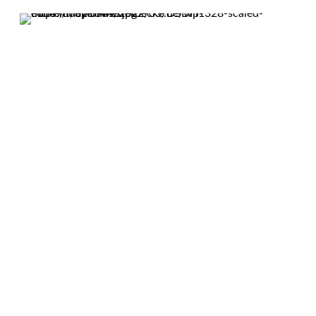
KONTAKT
So erreichen Sie uns
Sie finden unsere Kanzlei seit mehr als 25 Jahren
in Peine, wo wir Sie individuell, entschlossen und
zielgerichtet beraten und außergerichtlich und
gerichtlich vertreten.
Kanzlei Meyer & Westerbecke
Rechtsanwälte Fachanwälte
Telefon und Fax
Telefon: 0 51 71 / 58 10 11
Telefax: 0 51 71 / 58 10 12
Adresse