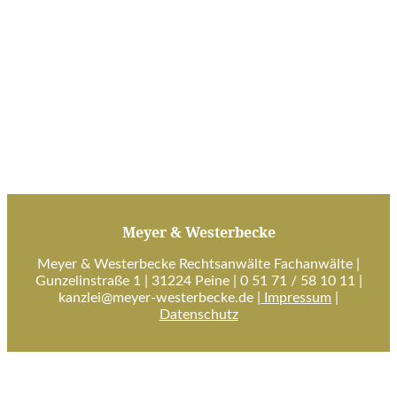
Gunzelinstraße 1
31224 Peine
E-Mail
kanzlei@meyer-westerbecke.de
Meyer & Westerbecke
Meyer & Westerbecke Rechtsanwälte Fachanwälte |
Gunzelinstraße 1 | 31224 Peine | 0 51 71 / 58 10 11 |
kanzlei@meyer-westerbecke.de
|
Impressum
|
Datenschutz